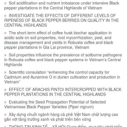
Soil acidification and nutrient imbalance under intensive Black
pepper plantations in the Central Highlands of Vietnam
INVESTIGATE THE EFFECTS OF DIFFERENT LEVELS OF
RIPENESS OF BLACK PEPPER BERRIES ON QUALITY IN THE
CENTRAL HIGHLANDS
The short-term effect of coffee husk biochar application in
acidic soils on soil properties, root mycorrhization, pest, and
disease management and yields in Robusta coffee and black
pepper plantations in Gia Lai province, Vietnam
Soil properties influence the prevalence of soilborne pathogens
in Robusta coffee and black pepper systems in Vietnam’s Central
Highlands
Scientific consulation “enhencing the control capacity for
Cadmium and Auramine O in durien cultivation and production in
Vietnam”
EFFECT OF ARACHIS PINTOI INTERCROPPED WITH BLACK
PEPPER PLANTATIONS IN THE CENTRAL HIGHLANDS
Evaluating the Seed Propagation Potential of Selected
Vietnamese Black Pepper Varieties (Piper nigrum)
Xây dựng chuỗi ngành hàng cà phê Việt Nam chất lượng cao
gắn với tăng trưởng xanh và phát triển bền vững
THÔNG TIN KINH TẾ – XÃ HỘI Quan điểm, mục tiêu phát triển