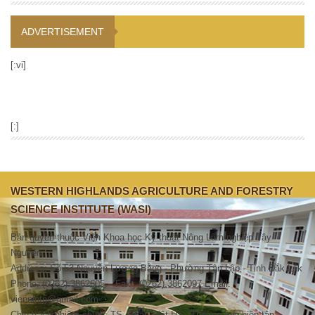
ADVERTISEMENT
[:vi]
[:]
WESTERN HIGHLANDS AGRICULTURE AND FORESTRY
SCIENCE INSTITUTE (WASI)
Bản quyền thuộc Viện Khoa học Kỹ thuật Nông Lâm nghiệp Tây
Nguyên.
Address: Số 53 Nguyễn Lương Bằng - Phường Tân Lập - Tỉnh Đắk Lắk
Phone: (0262).3862605 – Fax : (0262).3862097 Email:
viennlntn@gmail.com
Chịu trách nhiệm chính: TS. Phan Việt Hà - Trưởng ban biên tập