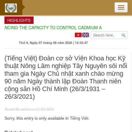
Toggle
naviga
HIGHLIGHTS
ANCING THE CAPACITY TO CONTROL CADMIUM AND AURAMIN O IN
Thứ 6, Ngày 07 tháng 08 năm 2026 | 14:33:48
(Tiếng Việt) Đoàn cơ sở Viện Khoa học Kỹ
thuật Nông Lâm nghiệp Tây Nguyên sôi nổi
tham gia Ngày Chủ nhật xanh chào mừng
90 năm Ngày thành lập Đoàn Thanh niên
cộng sản Hồ Chí Minh (26/3/1931 –
26/3/2021)
Posted By
admin
on 22/03/2021
Sorry, this entry is only available in
Tiếng Việt
.