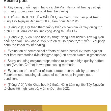
Related post
Xây dựng chuỗi ngành hàng cà phê Việt Nam chất lượng cao gắn
với tăng trưởng xanh và phát triển bền vững
THÔNG TIN KINH TẾ – XÃ HỘI Quan điểm, mục tiêu phát triển
vùng Tây Nguyên đến năm 2030, tầm nhìn đến 2045
(Tiếng Việt) Hội thảo tham vấn ý kiến chuyên gia về xây dựng mô
hình OCOP dựa vào nội lực cộng đồng tại Đắk Lắk
(Tiếng Việt) Viện Khoa học Kỹ thuật Nông Lâm nghiệp Tây Nguyên
phối hợp với Tập đoàn ADAMA tổ chức Hội thảo trực tuyến “Giải pháp
canh tác khoai tây bền vững”
Evaluation of nematocidal effects of some herbal extracts against
root-knot nematodes (Meloidogyne spp.) on coffee plants in greenhouse
Study on using enzyme preparations to produce high quality coffee
bean (Arabica Coffee) in wet processing methods
Evaluation of the effect of plant extracts on the ability to control
Fusarium spp. causing diseases of coffee roots in greenhouse
conditions
(Tiếng Việt) Viện Khoa học Kỹ thuật Nông Lâm nghiệp Tây Nguyên
tổ chức Hội nghị cán bộ, viên chức năm 2021