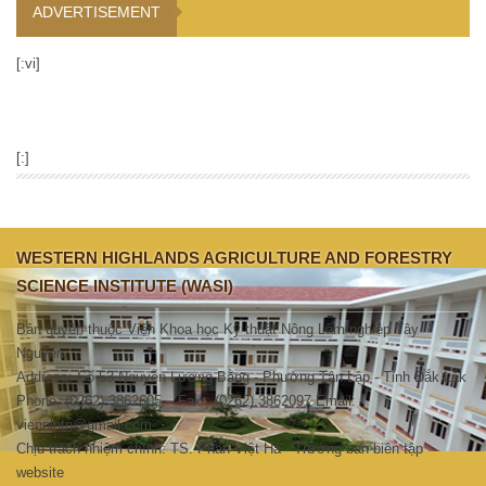
ADVERTISEMENT
[:vi]
[:]
WESTERN HIGHLANDS AGRICULTURE AND FORESTRY
SCIENCE INSTITUTE (WASI)
Bản quyền thuộc Viện Khoa học Kỹ thuật Nông Lâm nghiệp Tây
Nguyên.
Address: Số 53 Nguyễn Lương Bằng - Phường Tân Lập - Tỉnh Đắk Lắk
Phone: (0262).3862605 – Fax : (0262).3862097 Email:
viennlntn@gmail.com
Chịu trách nhiệm chính: TS. Phan Việt Hà - Trưởng ban biên tập
website