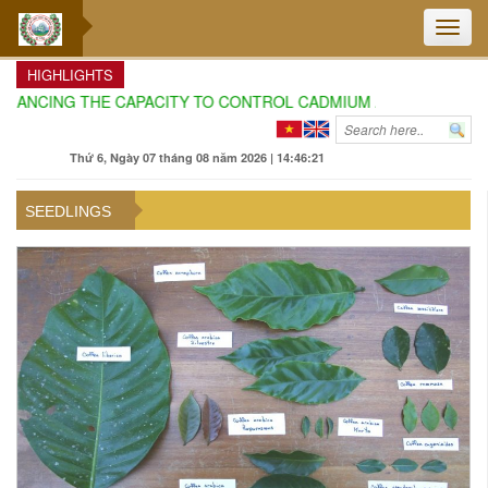
Toggle
naviga
HIGHLIGHTS
NCING THE CAPACITY TO CONTROL CADMIUM AND AURAMIN O IN 
Thứ 6, Ngày 07 tháng 08 năm 2026 | 14:46:22
SEEDLINGS