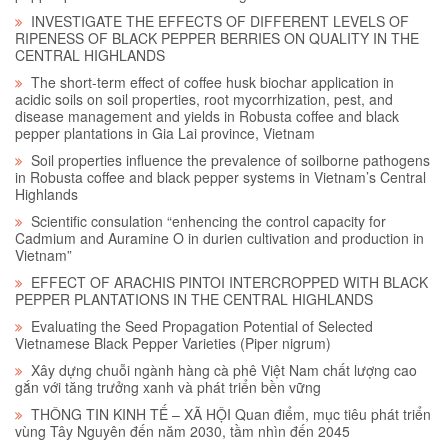
INVESTIGATE THE EFFECTS OF DIFFERENT LEVELS OF
RIPENESS OF BLACK PEPPER BERRIES ON QUALITY IN THE
CENTRAL HIGHLANDS
The short-term effect of coffee husk biochar application in
acidic soils on soil properties, root mycorrhization, pest, and
disease management and yields in Robusta coffee and black
pepper plantations in Gia Lai province, Vietnam
Soil properties influence the prevalence of soilborne pathogens
in Robusta coffee and black pepper systems in Vietnam’s Central
Highlands
Scientific consulation “enhencing the control capacity for
Cadmium and Auramine O in durien cultivation and production in
Vietnam”
EFFECT OF ARACHIS PINTOI INTERCROPPED WITH BLACK
PEPPER PLANTATIONS IN THE CENTRAL HIGHLANDS
Evaluating the Seed Propagation Potential of Selected
Vietnamese Black Pepper Varieties (Piper nigrum)
Xây dựng chuỗi ngành hàng cà phê Việt Nam chất lượng cao
gắn với tăng trưởng xanh và phát triển bền vững
THÔNG TIN KINH TẾ – XÃ HỘI Quan điểm, mục tiêu phát triển
vùng Tây Nguyên đến năm 2030, tầm nhìn đến 2045