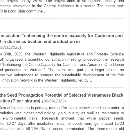
ader project led by WASI. The project aims to strengthen capacity and
inable innovation in the Central Highlands fruit sector. The event took
RI in Long Dinh commune,…
consulation “enhencing the control capacity for Cadmium and
in durien cultivation and production in
09/10/2025)
 30th, 2025, the Western Highlands Agriculture and Forestry Science
SI) organized a scientific consultation meeting to develop the research
ed “Enhancing the ControlCapacity for Cadmium and Auramine O in Durian
and production in Vietnam”. The event was part of a larger project on
hese two substances to promote the sustainable development of the fruit
 innovation network in the Western Highlands, led by…
the Seed Propagation Potential of Selected Vietnamese Black
eties (Piper nigrum)
(06/06/2023)
al hybridation is primary method for black pepper breeding in order to
arieties with higher productivity, yield, quality as well as resistance to
 environmental risks. Research showed that white pepper seeds
fter 13-27 days after incubation, most of seeds were germinated 15-23
ncubation with 56,1-86,9% of seeds germinated. The three-month old