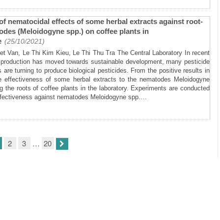
of nematocidal effects of some herbal extracts against root-
des (Meloidogyne spp.) on coffee plants in
e
(25/10/2021)
t Van, Le Thi Kim Kieu, Le Thi Thu Tra The Central Laboratory In recent
e production has moved towards sustainable development, many pesticide
 are turning to produce biological pesticides. From the positive results in
he effectiveness of some herbal extracts to the nematodes Meloidogyne
 the roots of coffee plants in the laboratory. Experiments are conducted
effectiveness against nematodes Meloidogyne spp….
2
3
…
20