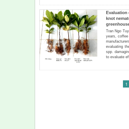
Evaluation 
knot nemato
greenhous
Tran Ngo Tuye
years, coffe
manufacturers
evaluating t
spp. damaging
to evaluate 
1