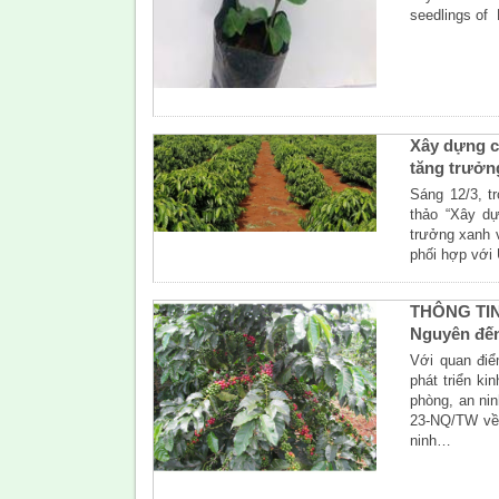
seedlings of
Xây dựng c
tăng trưởn
Sáng 12/3, t
thảo “Xây d
trưởng xanh v
phối hợp vơ
THÔNG TIN 
Nguyên đến
Với quan điể
phát triển ki
phòng, an nin
23-NQ/TW về 
ninh…