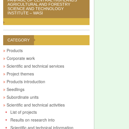
FANPAGE OF CENTRAL HIGHLANDS
AGRICULTURAL AND FORESTRY
SCIENCE AND TECHNOLOGY
INSTITUTE – WASI
CATEGORY
Products
Corporate work
Scientific and technical services
Project themes
Products introduction
Seedlings
Subordinate units
Scientific and technical activities
List of projects
Results on research into
Scientific and technical information