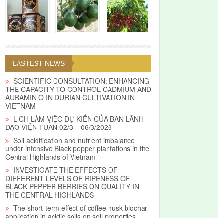
LASTEST NEWS
SCIENTIFIC CONSULTATION: ENHANCING
THE CAPACITY TO CONTROL CADMIUM AND
AURAMIN O IN DURIAN CULTIVATION IN
VIETNAM
LỊCH LÀM VIỆC DỰ KIẾN CỦA BAN LÃNH
ĐẠO VIỆN TUẦN 02/3 – 06/3/2026
Soil acidification and nutrient imbalance
under intensive Black pepper plantations in the
Central Highlands of Vietnam
INVESTIGATE THE EFFECTS OF
DIFFERENT LEVELS OF RIPENESS OF
BLACK PEPPER BERRIES ON QUALITY IN
THE CENTRAL HIGHLANDS
The short-term effect of coffee husk biochar
application in acidic soils on soil properties,