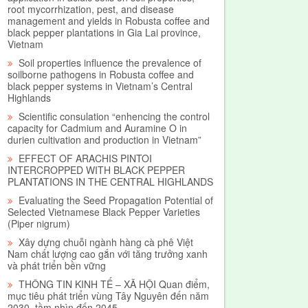
root mycorrhization, pest, and disease
management and yields in Robusta coffee and
black pepper plantations in Gia Lai province,
Vietnam
Soil properties influence the prevalence of
soilborne pathogens in Robusta coffee and
black pepper systems in Vietnam’s Central
Highlands
Scientific consulation “enhencing the control
capacity for Cadmium and Auramine O in
durien cultivation and production in Vietnam”
EFFECT OF ARACHIS PINTOI
INTERCROPPED WITH BLACK PEPPER
PLANTATIONS IN THE CENTRAL HIGHLANDS
Evaluating the Seed Propagation Potential of
Selected Vietnamese Black Pepper Varieties
(Piper nigrum)
Xây dựng chuỗi ngành hàng cà phê Việt
Nam chất lượng cao gắn với tăng trưởng xanh
và phát triển bền vững
THÔNG TIN KINH TẾ – XÃ HỘI Quan điểm,
mục tiêu phát triển vùng Tây Nguyên đến năm
2030, tầm nhìn đến 2045