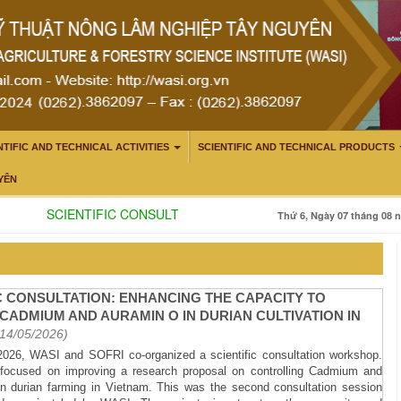
NTIFIC AND TECHNICAL ACTIVITIES
SCIENTIFIC AND TECHNICAL PRODUCTS
YÊN
SCIENTIFIC CONSULTATION: ENHANCING THE CAPACITY TO
Thứ 6, Ngày 07 tháng 08 n
IC CONSULTATION: ENHANCING THE CAPACITY TO
CADMIUM AND AURAMIN O IN DURIAN CULTIVATION IN
(14/05/2026)
 2026, WASI and SOFRI co-organized a scientific consultation workshop.
focused on improving a research proposal on controlling Cadmium and
n durian farming in Vietnam. This was the second consultation session