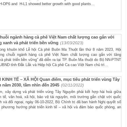
 H-DP6 and H-L1 showed better growth with good plants…
huỗi ngành hàng cà phê Việt Nam chất lượng cao gắn với
g xanh và phát triển bền vững
(13/03/2023)
rong khuôn khổ Lễ hội Cà phê Buôn Ma Thuột lần thứ 8 năm 2023, Hội
ựng chuỗi ngành hàng cà phê Việt Nam chất lượng cao gắn với tăng
à phát triển bền vững” đã diễn ra tại TP. Buôn Ma thuột do Bộ NN-PTNT
́i UBND tỉnh Đắk Lắk và Hiệp hội Cà phê Ca cao Việt Nam chủ trì…
KINH TẾ – XÃ HỘI Quan điểm, mục tiêu phát triển vùng Tây
 năm 2030, tầm nhìn đến 2045
(02/11/2022)
m, xây dựng và phát triển vùng Tây Nguyên phải kết hợp hài hoà giữa
nh tế, văn hoá, xã hội, bảo vệ tài nguyên, môi trường gắn chặt với quốc
h và đối ngoại, ngày 06-10-2022, Bộ Chính trị đã ban hành Nghị quyết số
phương hướng phát triển kinh tế – xã hội và đảm bảo quốc phòng, an