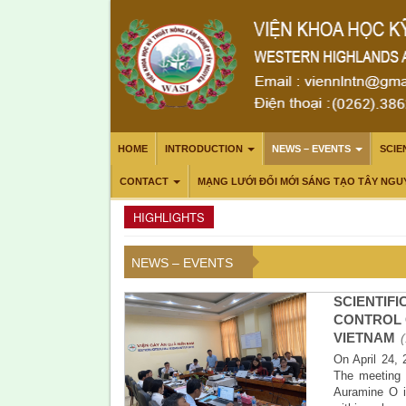
HOME
INTRODUCTION
NEWS – EVENTS
SCIE
CONTACT
MẠNG LƯỚI ĐỔI MỚI SÁNG TẠO TÂY NGU
HIGHLIGHTS
NEWS – EVENTS
SCIENTIF
CONTROL 
VIETNAM
On April 24,
The meeting 
Auramine O i