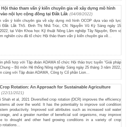
) Hội thảo tham vấn ý kiến chuyên gia về xây dựng mô hình
ào nội lực cộng đồng tại Đắk Lắk
(04/08/2022)
am vấn ý kiến chuyên gia về xây dựng mô hình OCOP dựa vào nội lực
ại Đắk Lắk ThS. Đinh Thị Nhã Trúc, CN. Nguyễn Vũ Kỳ Sáng ngày 15
2022, tại Viện Khoa học Kỹ thuật Nông Lâm nghiệp Tây Nguyên, Đơn vị
hóm nghiên cứu đã tổ chức Hội thảo tham vấn ý kiến chuyên gia về…
n phối hợp với Tập đoàn ADAMA tổ chức Hội thảo trực tuyến “Giải pháp
n Chung – Bộ môn Hệ thống Nông nghiệp Sáng ngày 25 tháng 3 năm 2022,
ên cùng với Tập đoàn ADAMA, Công ty Cổ phần Lion…
 Crop Rotation: An Approach for Sustainable Agriculture
(22/11/2021)
 Shah et al, 2021 Diversified crop rotation (DCR) improves the efficiency
stems all over the world. It has the potentiality to improve soil condition
tem productivity. Improved soil attributes such as increased soil water
torage, and a greater number of beneficial soil organisms, may improve
nce to drought and other hard growing conditions in a variety of crop
op rotations…