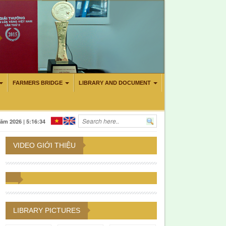
FARMERS BRIDGE
LIBRARY AND DOCUMENT
 CONTROL CADMIUM AND AURAMIN O IN DURIAN CULTIVATION IN
ăm 2026 | 5:16:35
VIDEO GIỚI THIỆU
LIBRARY PICTURES