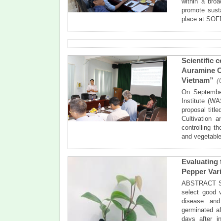
within a bro
promote susta
place at SOF
Scientific 
Auramine O 
Vietnam”
(
On September
Institute (WA
proposal titl
Cultivation 
controlling t
and vegetable
Evaluating 
Pepper Vari
ABSTRACT Sexu
select good v
disease and
germinated a
days after i