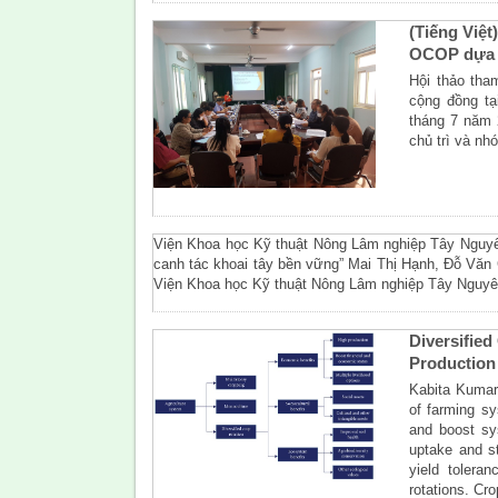
(Tiếng Việt
OCOP dựa v
Hội thảo th
cộng đồng t
tháng 7 năm 
chủ trì và n
Viện Khoa học Kỹ thuật Nông Lâm nghiệp Tây Nguyê
canh tác khoai tây bền vững” Mai Thị Hạnh, Đỗ Vă
Viện Khoa học Kỹ thuật Nông Lâm nghiệp Tây Nguy
Diversified
Production
Kabita Kumari
of farming sy
and boost sys
uptake and s
yield tolera
rotations. Cr