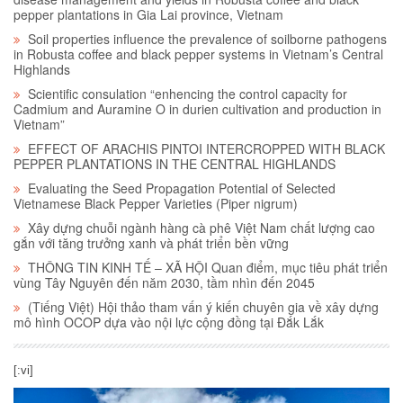
pepper plantations in Gia Lai province, Vietnam
Soil properties influence the prevalence of soilborne pathogens
in Robusta coffee and black pepper systems in Vietnam’s Central
Highlands
Scientific consulation “enhencing the control capacity for
Cadmium and Auramine O in durien cultivation and production in
Vietnam”
EFFECT OF ARACHIS PINTOI INTERCROPPED WITH BLACK
PEPPER PLANTATIONS IN THE CENTRAL HIGHLANDS
Evaluating the Seed Propagation Potential of Selected
Vietnamese Black Pepper Varieties (Piper nigrum)
Xây dựng chuỗi ngành hàng cà phê Việt Nam chất lượng cao
gắn với tăng trưởng xanh và phát triển bền vững
THÔNG TIN KINH TẾ – XÃ HỘI Quan điểm, mục tiêu phát triển
vùng Tây Nguyên đến năm 2030, tầm nhìn đến 2045
(Tiếng Việt) Hội thảo tham vấn ý kiến chuyên gia về xây dựng
mô hình OCOP dựa vào nội lực cộng đồng tại Đắk Lắk
[:vi]