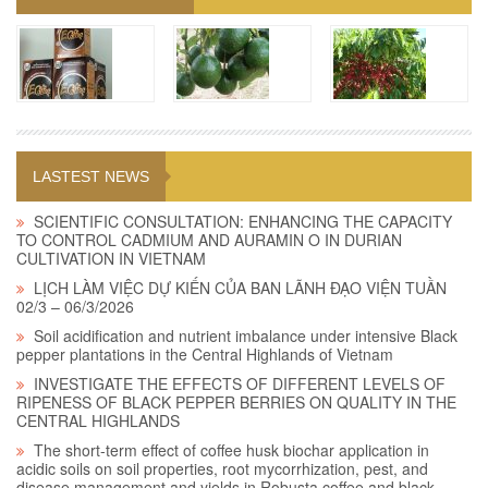
LASTEST NEWS
SCIENTIFIC CONSULTATION: ENHANCING THE CAPACITY
TO CONTROL CADMIUM AND AURAMIN O IN DURIAN
CULTIVATION IN VIETNAM
LỊCH LÀM VIỆC DỰ KIẾN CỦA BAN LÃNH ĐẠO VIỆN TUẦN
02/3 – 06/3/2026
Soil acidification and nutrient imbalance under intensive Black
pepper plantations in the Central Highlands of Vietnam
INVESTIGATE THE EFFECTS OF DIFFERENT LEVELS OF
RIPENESS OF BLACK PEPPER BERRIES ON QUALITY IN THE
CENTRAL HIGHLANDS
The short-term effect of coffee husk biochar application in
acidic soils on soil properties, root mycorrhization, pest, and
disease management and yields in Robusta coffee and black