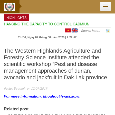
Toggle
naviga
HIGHLIGHTS
ENHANCING THE CAPACITY TO CONTROL CADMIUM AND AURAMIN O
Thứ 6, Ngày 07 tháng 08 năm 2026 | 2:22:58
The Western Highlands Agriculture and
Forestry Science Institute attended the
scientific workshop “Pest and disease
management approaches of durian,
avocado and jackfruit in Dak Lak province
Posted By
admin
on 12/09/2019
For more information: khoahoc@wasi.ac.vn
Related post