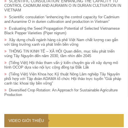
SCIENTIFIC CONSULTATION: ENHANCING THE CAPACITY TO
CONTROL CADMIUM AND AURAMIN O IN DURIAN CULTIVATION IN
VIETNAM
Scientific consulation “enhencing the control capacity for Cadmium
and Auramine O in durien cultivation and production in Vietnam”
Evaluating the Seed Propagation Potential of Selected Vietnamese
Black Pepper Varieties (Piper nigrum)
Xây dựng chuỗi ngành hàng cà phê Việt Nam chất lượng cao gắn
với tăng trưởng xanh và phát triển bền vững
THÔNG TIN KINH TẾ – XÃ HỘI Quan điểm, mục tiêu phát triển
vùng Tây Nguyên đến năm 2030, tầm nhìn đến 2045
(Tiếng Việt) Hội thảo tham vấn ý kiến chuyên gia về xây dựng mô
hình OCOP dựa vào nội lực cộng đồng tại Đắk Lắk
(Tiếng Việt) Viện Khoa học Kỹ thuật Nông Lâm nghiệp Tây Nguyên
phối hợp với Tập đoàn ADAMA tổ chức Hội thảo trực tuyến “Giải pháp
canh tác khoai tây bền vững”
Diversified Crop Rotation: An Approach for Sustainable Agriculture
Production
VIDEO GIỚI THIỆU