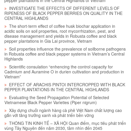
pepper plantations in the Central Highlands of Vietnam
INVESTIGATE THE EFFECTS OF DIFFERENT LEVELS OF
RIPENESS OF BLACK PEPPER BERRIES ON QUALITY IN THE
CENTRAL HIGHLANDS
The short-term effect of coffee husk biochar application in
acidic soils on soil properties, root mycorrhization, pest, and
disease management and yields in Robusta coffee and black
pepper plantations in Gia Lai province, Vietnam
Soil properties influence the prevalence of soilborne pathogens
in Robusta coffee and black pepper systems in Vietnam’s Central
Highlands
Scientific consulation “enhencing the control capacity for
Cadmium and Auramine O in durien cultivation and production in
Vietnam”
EFFECT OF ARACHIS PINTOI INTERCROPPED WITH BLACK
PEPPER PLANTATIONS IN THE CENTRAL HIGHLANDS
Evaluating the Seed Propagation Potential of Selected
Vietnamese Black Pepper Varieties (Piper nigrum)
Xây dựng chuỗi ngành hàng cà phê Việt Nam chất lượng cao
gắn với tăng trưởng xanh và phát triển bền vững
THÔNG TIN KINH TẾ – XÃ HỘI Quan điểm, mục tiêu phát triển
vùng Tây Nguyên đến năm 2030, tầm nhìn đến 2045