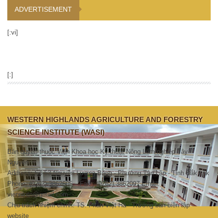
ADVERTISEMENT
[:vi]
[:]
WESTERN HIGHLANDS AGRICULTURE AND FORESTRY
SCIENCE INSTITUTE (WASI)
Bản quyền thuộc Viện Khoa học Kỹ thuật Nông Lâm nghiệp Tây
Nguyên.
Address: Số 53 Nguyễn Lương Bằng - Phường Tân Lập - Tỉnh Đắk Lắk
Phone: (0262).3862605 – Fax : (0262).3862097 Email:
viennlntn@gmail.com
Chịu trách nhiệm chính: TS. Phan Việt Hà - Trưởng ban biên tập
website