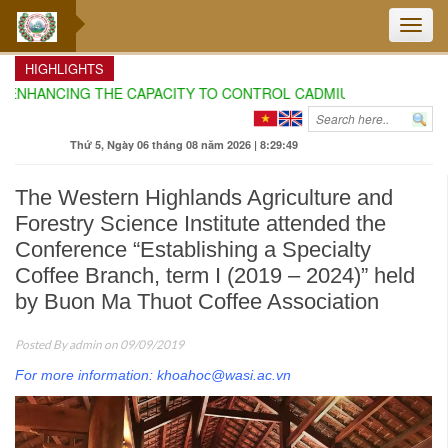
Toggle
naviga
HIGHLIGHTS
ENHANCING THE CAPACITY TO CONTROL CADMIUM AND AURAMIN O
Thứ 5, Ngày 06 tháng 08 năm 2026 | 8:29:49
The Western Highlands Agriculture and
Forestry Science Institute attended the
Conference “Establishing a Specialty
Coffee Branch, term I (2019 – 2024)” held
by Buon Ma Thuot Coffee Association
Posted By
admin
on 09/09/2019
For more information: khoahoc@wasi.ac.vn