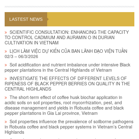
LASTEST NEWS
SCIENTIFIC CONSULTATION: ENHANCING THE CAPACITY
TO CONTROL CADMIUM AND AURAMIN O IN DURIAN
CULTIVATION IN VIETNAM
LỊCH LÀM VIỆC DỰ KIẾN CỦA BAN LÃNH ĐẠO VIỆN TUẦN
02/3 – 06/3/2026
Soil acidification and nutrient imbalance under intensive Black
pepper plantations in the Central Highlands of Vietnam
INVESTIGATE THE EFFECTS OF DIFFERENT LEVELS OF
RIPENESS OF BLACK PEPPER BERRIES ON QUALITY IN THE
CENTRAL HIGHLANDS
The short-term effect of coffee husk biochar application in
acidic soils on soil properties, root mycorrhization, pest, and
disease management and yields in Robusta coffee and black
pepper plantations in Gia Lai province, Vietnam
Soil properties influence the prevalence of soilborne pathogens
in Robusta coffee and black pepper systems in Vietnam’s Central
Highlands