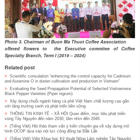
Photo 3. Chairman of Buon Ma Thuot Coffee Association
offered flowers to the Executive commitee of Coffee
Specialty Branch, Term I (2019 – 2024)
Related post
Scientific consulation “enhencing the control capacity for Cadmium
and Auramine O in durien cultivation and production in Vietnam”
Evaluating the Seed Propagation Potential of Selected Vietnamese
Black Pepper Varieties (Piper nigrum)
Xây dựng chuỗi ngành hàng cà phê Việt Nam chất lượng cao gắn
với tăng trưởng xanh và phát triển bền vững
THÔNG TIN KINH TẾ – XÃ HỘI Quan điểm, mục tiêu phát triển
vùng Tây Nguyên đến năm 2030, tầm nhìn đến 2045
(Tiếng Việt) Hội thảo tham vấn ý kiến chuyên gia về xây dựng mô
hình OCOP dựa vào nội lực cộng đồng tại Đắk Lắk
(Tiếng Việt) Viện Khoa học Kỹ thuật Nông Lâm nghiệp Tây Nguyên