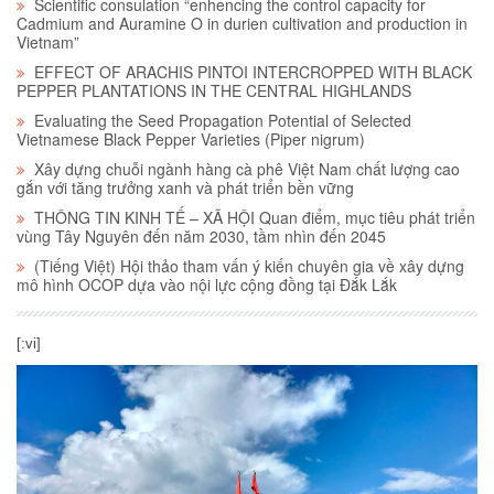
Scientific consulation “enhencing the control capacity for
Cadmium and Auramine O in durien cultivation and production in
Vietnam”
EFFECT OF ARACHIS PINTOI INTERCROPPED WITH BLACK
PEPPER PLANTATIONS IN THE CENTRAL HIGHLANDS
Evaluating the Seed Propagation Potential of Selected
Vietnamese Black Pepper Varieties (Piper nigrum)
Xây dựng chuỗi ngành hàng cà phê Việt Nam chất lượng cao
gắn với tăng trưởng xanh và phát triển bền vững
THÔNG TIN KINH TẾ – XÃ HỘI Quan điểm, mục tiêu phát triển
vùng Tây Nguyên đến năm 2030, tầm nhìn đến 2045
(Tiếng Việt) Hội thảo tham vấn ý kiến chuyên gia về xây dựng
mô hình OCOP dựa vào nội lực cộng đồng tại Đắk Lắk
[:vi]