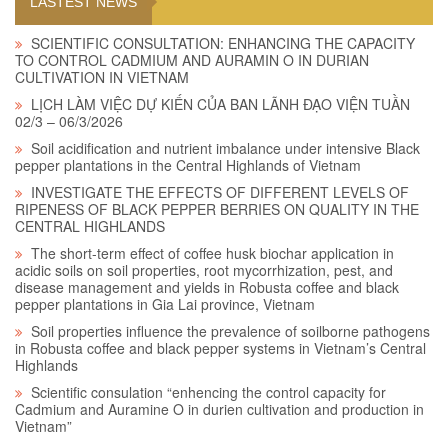
LASTEST NEWS
SCIENTIFIC CONSULTATION: ENHANCING THE CAPACITY
TO CONTROL CADMIUM AND AURAMIN O IN DURIAN
CULTIVATION IN VIETNAM
LỊCH LÀM VIỆC DỰ KIẾN CỦA BAN LÃNH ĐẠO VIỆN TUẦN
02/3 – 06/3/2026
Soil acidification and nutrient imbalance under intensive Black
pepper plantations in the Central Highlands of Vietnam
INVESTIGATE THE EFFECTS OF DIFFERENT LEVELS OF
RIPENESS OF BLACK PEPPER BERRIES ON QUALITY IN THE
CENTRAL HIGHLANDS
The short-term effect of coffee husk biochar application in
acidic soils on soil properties, root mycorrhization, pest, and
disease management and yields in Robusta coffee and black
pepper plantations in Gia Lai province, Vietnam
Soil properties influence the prevalence of soilborne pathogens
in Robusta coffee and black pepper systems in Vietnam’s Central
Highlands
Scientific consulation “enhencing the control capacity for
Cadmium and Auramine O in durien cultivation and production in
Vietnam”