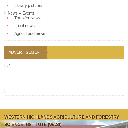
Library pictures
News – Events
Transfer News
Local news
Agricultural news
ADVERTISEMENT
[:vi]
[:]
WESTERN HIGHLANDS AGRICULTURE AND FORESTRY
SCIENCE INSTITUTE (WASI)