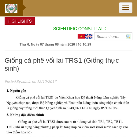
Toggle
naviga
HIGHLIGHTS
SCIENTIFIC CONSULTATION: ENHANCING 
Thứ 6, Ngày 07 tháng 08 năm 2026 | 16:10:30
Giống cà phê vối lai TRS1 (Giống thực
sinh)
Posted By
admin
on 12/10/2017