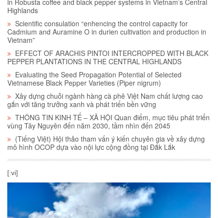
in Robusta coffee and black pepper systems in Vietnam’s Central
Highlands
Scientific consulation “enhencing the control capacity for
Cadmium and Auramine O in durien cultivation and production in
Vietnam”
EFFECT OF ARACHIS PINTOI INTERCROPPED WITH BLACK
PEPPER PLANTATIONS IN THE CENTRAL HIGHLANDS
Evaluating the Seed Propagation Potential of Selected
Vietnamese Black Pepper Varieties (Piper nigrum)
Xây dựng chuỗi ngành hàng cà phê Việt Nam chất lượng cao
gắn với tăng trưởng xanh và phát triển bền vững
THÔNG TIN KINH TẾ – XÃ HỘI Quan điểm, mục tiêu phát triển
vùng Tây Nguyên đến năm 2030, tầm nhìn đến 2045
(Tiếng Việt) Hội thảo tham vấn ý kiến chuyên gia về xây dựng
mô hình OCOP dựa vào nội lực cộng đồng tại Đắk Lắk
[:vi]