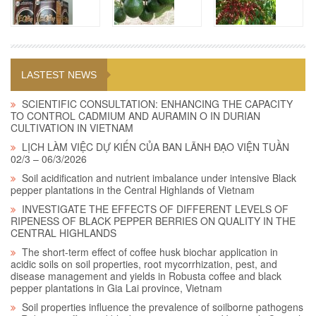
LASTEST NEWS
SCIENTIFIC CONSULTATION: ENHANCING THE CAPACITY
TO CONTROL CADMIUM AND AURAMIN O IN DURIAN
CULTIVATION IN VIETNAM
LỊCH LÀM VIỆC DỰ KIẾN CỦA BAN LÃNH ĐẠO VIỆN TUẦN
02/3 – 06/3/2026
Soil acidification and nutrient imbalance under intensive Black
pepper plantations in the Central Highlands of Vietnam
INVESTIGATE THE EFFECTS OF DIFFERENT LEVELS OF
RIPENESS OF BLACK PEPPER BERRIES ON QUALITY IN THE
CENTRAL HIGHLANDS
The short-term effect of coffee husk biochar application in
acidic soils on soil properties, root mycorrhization, pest, and
disease management and yields in Robusta coffee and black
pepper plantations in Gia Lai province, Vietnam
Soil properties influence the prevalence of soilborne pathogens