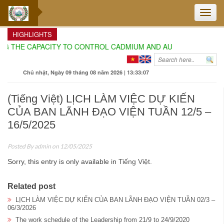
Toggle
naviga
HIGHLIGHTS
G THE CAPACITY TO CONTROL CADMIUM AND AURAMIN O IN DURI
Chủ nhật, Ngày 09 tháng 08 năm 2026 | 13:33:08
(Tiếng Việt) LỊCH LÀM VIỆC DỰ KIẾN
CỦA BAN LÃNH ĐẠO VIỆN TUẦN 12/5 –
16/5/2025
Posted By
admin
on 12/05/2025
Sorry, this entry is only available in
Tiếng Việt
.
Related post
LỊCH LÀM VIỆC DỰ KIẾN CỦA BAN LÃNH ĐẠO VIỆN TUẦN 02/3 –
06/3/2026
The work schedule of the Leadership from 21/9 to 24/9/2020