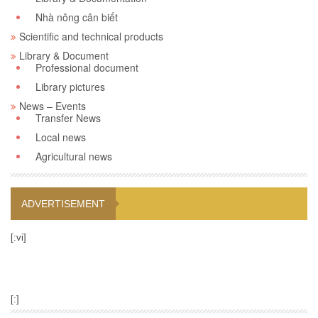
Nhà nông cân biết
Scientific and technical products
Library & Document
Professional document
Library pictures
News – Events
Transfer News
Local news
Agricultural news
ADVERTISEMENT
[:vi]
[:]